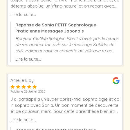
détente absolue, un lifting naturel et on repart avec
un teint de 20 ans Sonia est une belle personne et
Lire la suite...
surtout très professionnel. Un grand merci pour ce
moment. À bientôt
Réponse de Sonia PETIT Sophrologue-
Praticienne Massages Japonais
Bonjour Clotilde Saingier, Merci d'avoir pris le temps
de me donner ton avis sur le massage Kobido. Je
suis vraiment ravie et contente de voir que tu as
passé un bon moment et que cela a répondu à
Lire la suite...
toutes tes attentes. Merci beaucoup pour la
confiance que tu me portes. A très bientôt ! Sonia
PETIT
Amelie Eloy
Publié le 28 Juillet 2025
J ai participé a un super après-midi sophrologie et do
in sophro avec Sonia. Un bon moment de découverte
et de douceur, merci pour cette parenthèse bien être
et à bientôt pour un massage japonais.
Lire la suite...