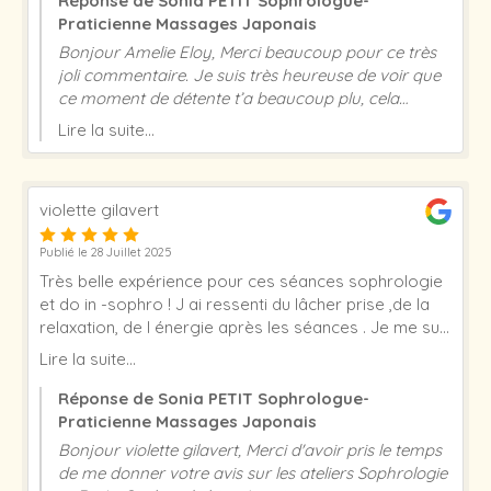
Réponse de Sonia PETIT Sophrologue-
Praticienne Massages Japonais
Bonjour Amelie Eloy, Merci beaucoup pour ce très
joli commentaire. Je suis très heureuse de voir que
ce moment de détente t’a beaucoup plu, cela
m’encourage à continuer dans ce sens. Excellente
Lire la suite...
journée et à très vite pour un massage japonais !
Sonia Petit
violette gilavert
Publié le 28 Juillet 2025
Très belle expérience pour ces séances sophrologie
et do in -sophro ! J ai ressenti du lâcher prise ,de la
relaxation, de l énergie après les séances . Je me suis
laissé embarqué par Sonia dans la visualisation ! Le
Lire la suite...
Do in ,auto-massage bien -etre ,vraiment a découvrir,
c est passé trop vite ! Merci Sonia ! je refairai avec
Réponse de Sonia PETIT Sophrologue-
grand plaisir. Je recommande a 100% .
Praticienne Massages Japonais
Bonjour violette gilavert, Merci d'avoir pris le temps
de me donner votre avis sur les ateliers Sophrologie