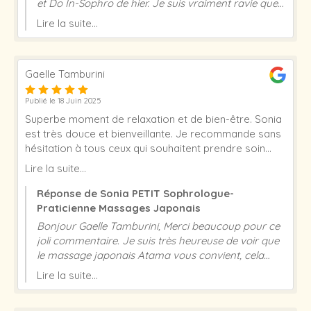
et Do In-Sophro de hier. Je suis vraiment ravie que
cela vous ait plu et vous a apporté de la détente et
Lire la suite...
du bien-être. Merci beaucoup pour votre gentillesse.
A très bientôt ! Sonia PETIT
Gaelle Tamburini
Publié le 18 Juin 2025
Superbe moment de relaxation et de bien-être. Sonia
est très douce et bienveillante. Je recommande sans
hésitation à tous ceux qui souhaitent prendre soin
d'eux et se détendre.
Lire la suite...
Réponse de Sonia PETIT Sophrologue-
Praticienne Massages Japonais
Bonjour Gaelle Tamburini, Merci beaucoup pour ce
joli commentaire. Je suis très heureuse de voir que
le massage japonais Atama vous convient, cela
m’encourage à continuer dans ce sens. Excellente
Lire la suite...
journée et à très vite ! Sonia Petit