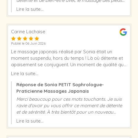
détente et de bien-être avec le massage des pieds
Sokushindo. Merci de ta gentillesse et de ta
Lire la suite...
confiance qui me touche énormément. À très
bientôt ! Sonia PETIT
Carine Lachaise
Publié le 06 Juin 2026
Le massage japonais réalisé par Sonia était un
moment suspendu, hors du temps ! Là où détente et
apaisement se conjuguent. Un moment de qualité qui
est à recommander. Encore merci à vous.
Lire la suite...
Réponse de Sonia PETIT Sophrologue-
Praticienne Massages Japonais
Merci beaucoup pour ces mots touchants. Je suis
ravie d'avoir pu vous offrir ce moment de détente
et de sérénité. À très bientôt pour un nouveau
moment de bien-être. Sonia Petit
Lire la suite...