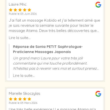
Laure Mnc
Publié le 05 Juin 2026
J’ai fait un massage Kobido et j’ai tellement aimé que
je suis revenue la semaine suivante pour tester le
massage Atama. Deux très belles découvertes que
j’ai hâte de refaire ! Et la plus belle découverte, c’est
Lire la suite...
Sonia : une personne en or :) Merci encore !
Réponse de Sonia PETIT Sophrologue-
Praticienne Massages Japonais
Un grand merci Laure pour votre très joli
commentaire qui me touche profondément.
N’hésitez pas à revenir vers moi et surtout prenez
bien soin de vous. Merci de votre gentillesse et de
Lire la suite...
m’avoir fait confiance. À bientôt Sonia Petit
Marielle Skoczylas
Publié le 05 Mars 2026
Une très belle expérience ! Le massage Atama m’a