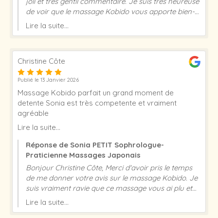
joli et très gentil commentaire. Je suis très heureuse
de voir que le massage Kobido vous apporte bien-
être et détente, cela m’encourage à continuer dans
Lire la suite...
ce sens. Merci de votre gentillesse et de votre
confiance, à très vite ! Sonia Petit
Christine Côte
Publié le 13 Janvier 2026
Massage Kobido parfait un grand moment de
detente Sonia est très competente et vraiment
agréable
Lire la suite...
Réponse de Sonia PETIT Sophrologue-
Praticienne Massages Japonais
Bonjour Christine Côte, Merci d'avoir pris le temps
de me donner votre avis sur le massage Kobido. Je
suis vraiment ravie que ce massage vous ai plu et
réponde à toutes vos attentes. A très bientôt Sonia
Lire la suite...
PETIT