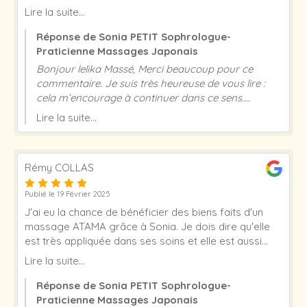
mon visage (kobido), je recommande !
Lire la suite...
Réponse de Sonia PETIT Sophrologue-
Praticienne Massages Japonais
Bonjour lelika Massé, Merci beaucoup pour ce
commentaire. Je suis très heureuse de vous lire :
cela m’encourage à continuer dans ce sens.
Excellente journée et à très vite ! Sonia Petit
Lire la suite...
Rémy COLLAS
Publié le 19 Février 2025
J'ai eu la chance de bénéficier des biens faits d'un
massage ATAMA grâce à Sonia. Je dois dire qu'elle
est très appliquée dans ses soins et elle est aussi
votre écoute. Elle travaille vraiment en conscience.
Lire la suite...
Merci Rémy Collas
Réponse de Sonia PETIT Sophrologue-
Praticienne Massages Japonais