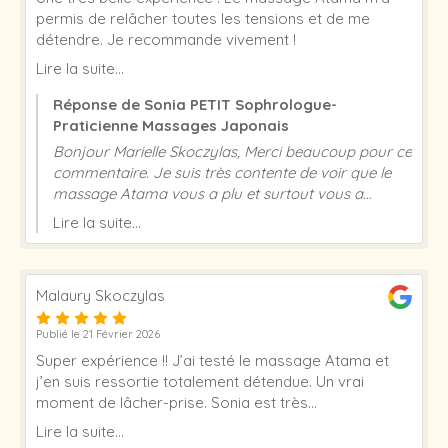
permis de relâcher toutes les tensions et de me
détendre. Je recommande vivement !
Lire la suite...
Réponse de Sonia PETIT Sophrologue-
Praticienne Massages Japonais
Bonjour Marielle Skoczylas, Merci beaucoup pour ce
commentaire. Je suis très contente de voir que le
massage Atama vous a plu et surtout vous a
détendu : cela m’encourage à continuer dans ce
Lire la suite...
sens. Excellente journée et à très vite ! Sonia Petit
Malaury Skoczylas
Publié le 21 Février 2026
Super expérience !! J’ai testé le massage Atama et
j’en suis ressortie totalement détendue. Un vrai
moment de lâcher-prise. Sonia est très
professionnelle, douce et à l’écoute. Je recommande
Lire la suite...
sans hésiter ✨