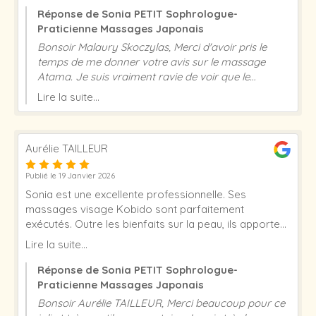
Réponse de Sonia PETIT Sophrologue-
Praticienne Massages Japonais
Bonsoir Malaury Skoczylas, Merci d'avoir pris le
temps de me donner votre avis sur le massage
Atama. Je suis vraiment ravie de voir que le
massage vous a détendu et a répondu à toutes vos
Lire la suite...
attentes. Merci de votre gentillesse et de votre
confiance. A très bientôt Sonia Petit
Aurélie TAILLEUR
Publié le 19 Janvier 2026
Sonia est une excellente professionnelle. Ses
massages visage Kobido sont parfaitement
exécutés. Outre les bienfaits sur la peau, ils apportent
une détente incroyable. A cela s'ajoutent une
Lire la suite...
gentillesse et une bienveillance trop rares de nos
jours. Merci Sonia !
Réponse de Sonia PETIT Sophrologue-
Praticienne Massages Japonais
Bonsoir Aurélie TAILLEUR, Merci beaucoup pour ce